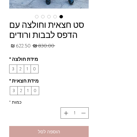
סט חצאית וחולצה עם
הדפס לבבות ורודים
מחיר
מחיר
 ‏830.00 ‏₪ 
רגיל
מבצע
מידת חולצה
*
3
2
1
0
מידת חצאית
*
3
2
1
0
כמות
*
הוספה לסל