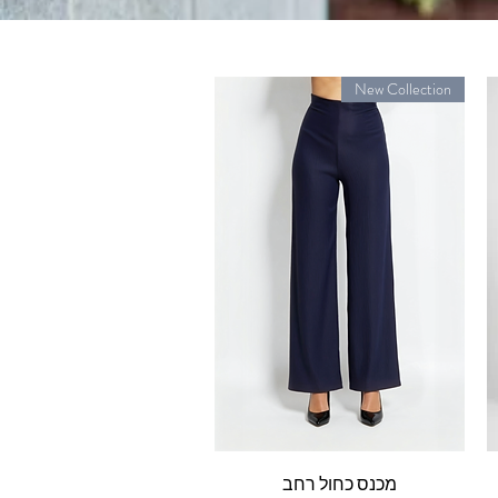
New Collection
תצוגה מהירה
מכנס כחול רחב