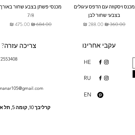
תצוגה מהירה
תצוגה מהירה
מכנס ויסקוזה עם הדפס עיגולים
מכנסי פשתן בצבע שחור באורך
בצבעי שחור לבן
7/8
מחיר רגיל
מחיר מבצע
מחיר רגיל
מחיר מבצע
עקבי אחרינו
צריכה עזרה?
72553408
HE
RU
inanar105@gmail.com
EN
קרליבך 10, קומה 5, תל אביב