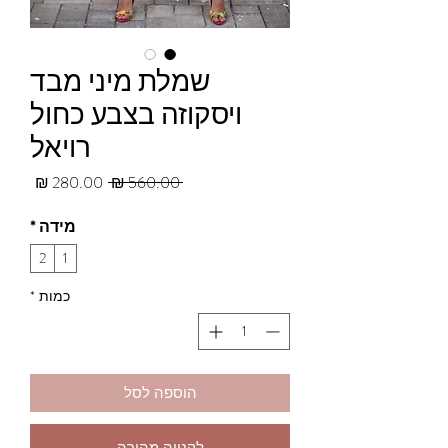
שמלת מיני מבד
ויסקוזה בצבע כחול
רויאל
מחיר
מחיר
 ‏560.00 ‏₪ 
רגיל
מבצע
מידה
*
2
1
כמות
*
הוספה לסל
לקנייה מהירה