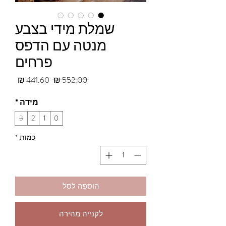
שמלת מידי בצבע
מנטה עם הדפס
פרחים
מחיר
מחיר
 ‏552.00 ‏₪ 
רגיל
מבצע
מידה
*
3
2
1
0
כמות
*
הוספה לסל
לקנייה מהירה