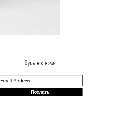
Золотистое Коктейльное Платье с Пле
Цена
600,00 ₪
Будьте с нами
Послать