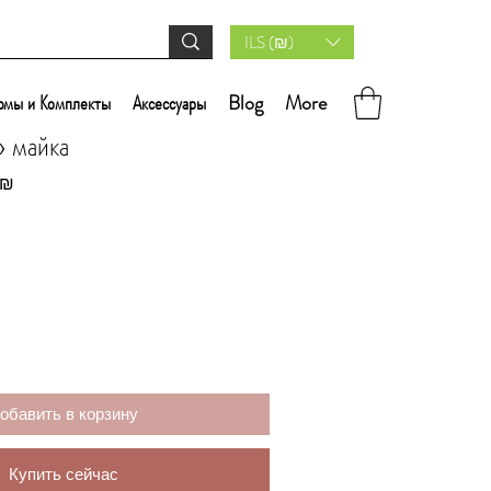
ILS (₪)
юмы и Комплекты
Аксессуары
Blog
More
» майка
Спеццена
 ₪
обавить в корзину
Купить сейчас