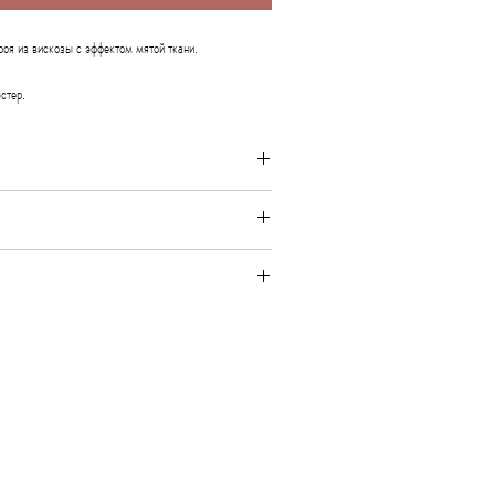
роя из вискозы с эффектом мятой ткани.
стер.
зделием:
деликатная стирка.
EU
US
 44
36 - 38
4 - 6
Size 1
Size 2
Size 3
 48
40 - 42
8 - 10
88
92
96
Size 1
Size 2
Size 3
70
74
78
34.6
36.2
37.8
98
102
106
27.5
29.1
30.7
38.5
40.1
41.7