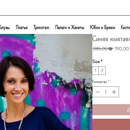
Блузы
Платья
Трикотаж
Пальто и Жакеты
Юбки и Брюки
Кост
Синяя «мятая
Обычная
 285,00 ₪ 
190,00
цена
Size
*
1
2
Количество
*
Д