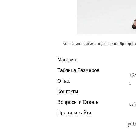
Коктейльноеплатье на одно Плечо с Драпиров
Цена
585,00 ₪
Магазин
Таблица Размеров
+9
О нас
6
Контакты
Вопросы и Ответы
kar
Правила сайта
ул.К