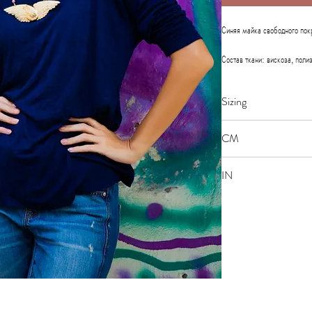
Синяя майка свободного пок
Состав ткани:
вискоза, полиэ
Рекомендации по уходу за и
Sizing
RU
CM
1
42 -
Size 0
IN
2
46 -
Bust
84
Size 0
Waist
66
Bust
33.1
Hips
94
Waist
26
Hips
37