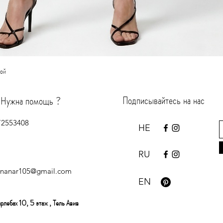
Быстрый просмотр
кой
Подписывайтесь на нас
Нужна помощь ?
72553408
HE
RU
inanar105@gmail.com
EN
арлебах 10, 5 этаж , Тель Авив