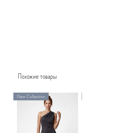
Похожие товары
New Collection
New Collection