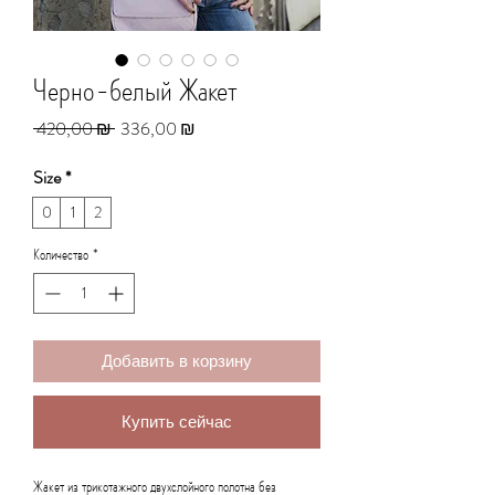
Черно-белый Жакет
Обычная
Спеццена
 420,00 ₪ 
336,00 ₪
цена
Size
*
0
1
2
Количество
*
Добавить в корзину
Купить сейчас
Жакет из трикотажного двухслойного полотна без