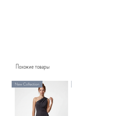
Похожие товары
New Collection
New Collection