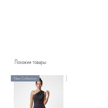
Похожие товары
New Collection
New Collection