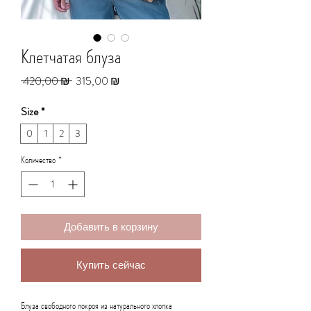
​Клетчатая блуза
Обычная
Спеццена
 420,00 ₪ 
315,00 ₪
цена
Size
*
0
1
2
3
Количество
*
Добавить в корзину
Купить сейчас
Блуза свободного покроя из натурального хлопка