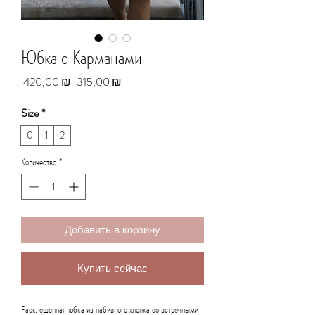
Юбка с Карманами
Обычная
Спеццена
 420,00 ₪ 
315,00 ₪
цена
Size
*
0
1
2
Количество
*
Добавить в корзину
Купить сейчас
Расклешенная юбка из набивного хлопка со встречными