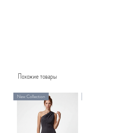
Похожие товары
New Collection
New Collection