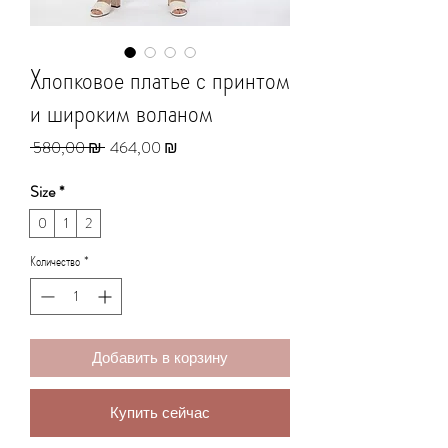
Хлопковое платье с принтом
и широким воланом
Обычная
Спеццена
 580,00 ₪ 
464,00 ₪
цена
Size
*
0
1
2
Количество
*
Добавить в корзину
Купить сейчас