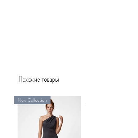
Похожие товары
New Collection
New Collection