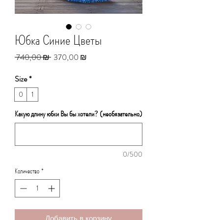
Юбка Синие Цветы
Обычная
Спеццена
 740,00 ₪ 
370,00 ₪
цена
Size
*
0
1
Какую длину юбки Вы бы хотели? (необязательно)
0/500
Количество
*
Добавить в корзину